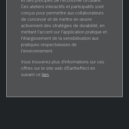
et des principes de l'économie circulaire.
Ces ateliers interactifs et participatifs sont
conçus pour permettre aux collaborateurs
de concevoir et de mettre en œuvre
activement des stratégies de durabilité, en
mettant l'accent sur l'application pratique et
l'élargissement de la sensibilisation aux
pratiques respectueuses de
l'environnement.
Vous trouverez plus d'informations sur ces
offres sur le site web d'Eartheffect en
suivant ce
lien
.